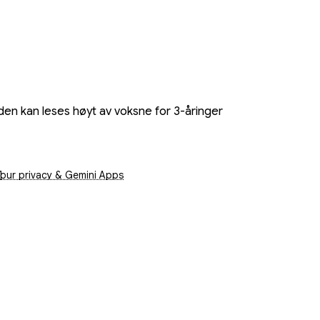
at den kan leses høyt av voksne for 3-åringer
lien min. De er et sted i nærheten.
pens in a new window
our privacy & Gemini Apps
 her.
komme tåke her også.