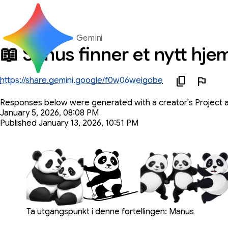
Gemini
📖 Sonus finner et nytt hje
https://share.gemini.google/f0w06weigobe
Responses below were generated with a creator's Project ac
January 5, 2026, 08:08 PM
Published January 13, 2026, 10:51 PM
You said
Ta utgangspunkt i denne fortellingen: Manus